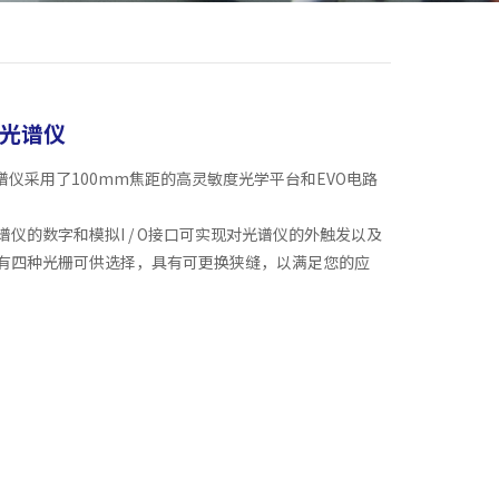
光纤光谱仪
VO。此光谱仪采用了100mm焦距的高灵敏度光学平台和EVO电路
路板。光谱仪的数字和模拟I / O接口可实现对光谱仪的外触发以及
。有四种光栅可供选择，具有可更换狭缝，以满足您的应