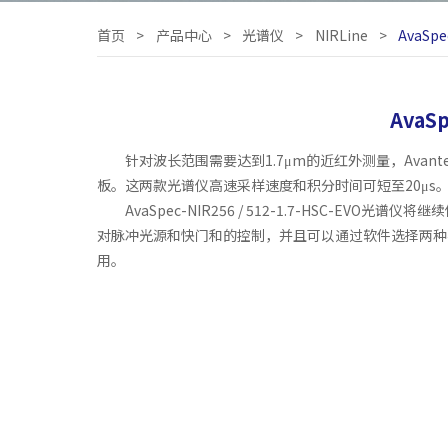
首页
>
产品中心
>
光谱仪
>
NIRLine
>
AvaSp
AvaS
针对波长范围需要达到1.7μm的近红外测量，Avantes
板。这两款光谱仪高速采样速度和积分时间可短至20μs
AvaSpec-NIR256 / 512-1.7-HSC-
对脉冲光源和快门和的控制，并且可以通过软件选择两种
用。