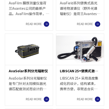
AvaFilm 膜厚测量仪是荷
AvaField系列便携式高光
兰Avantes公司的最新产
谱地物波谱仪（野外光谱
品。AvaFilm操作简单，使
辐射仪）是荷兰Avantes公
用方便，通过USB连接电
司的新产品，适用于从遥
READ MORE
READ MORE
脑，设备就可以在数秒内
感测量，农作物监测，森
得到测量结果。AvaFilm可
林研究到海洋学研究，矿
以针对不同类型样品选配2
物勘探等各领域应用。
种不同的样品平台，适用
AvaField系列地物波谱仪
于各种类型的样品。
具有性价比高，测量快
AvaFilm支持定制，可以跟
速、准确、操作简单、携
据客户的需求进行匹配。
带方便等特点，配有功能
丰富的软件包，除了反射
率和透过率测量，还可用
AvaSolar系列分光辐射仪
LIBSCAN 25+便携式激光诱导击穿光谱系统
作辐射度学、光度学测
量。
AvaSolar系列分光辐射仪
LIBSCAN 25+ 采用高度集
是专门针对太阳模拟器光
成化的设计，结构紧凑，
谱匹配度测试而设计的，
携带方便，非常适合实验
适用于测量连续型和脉冲
室和现场使用。内置12V锂
READ MORE
READ MORE
型（单次频闪或高频短脉
电池，一次充电可持续工
宽）太阳模拟器的光谱特
作4小时，同时也可以交流