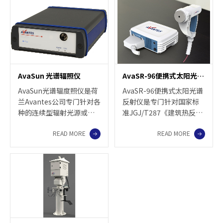
性。
供电连续工作。它可以内
置多达6通道光谱仪，光谱
范围可达185-900nm。
LIBSCAN 25+可以选配成
像相机，可以对样品进行
录影和拍静态照片。
AvaSun 光谱辐照仪
AvaSR-96便携式太阳光谱反射仪
AvaSun光谱辐度照仪是荷
AvaSR-96便携式太阳光谱
兰Avantes公司专门针对各
反射仪是专门针对国家标
种的连续型辐射光源或脉
准JGJ/T287《建筑热反射
冲型氙灯进行光谱辐射量
涂料节能检测标准》开发
READ MORE
READ MORE
测量，此款光谱辐照度仪
的产品，波长范围350-
在紫外区（200-350 nm）
2500 nm，主要用于建筑
和近红外区（800-
节能领域外墙热反射涂
1100nm）具有较高量子
料、节能玻璃、油漆、金
效率，同时具有高信噪比
属等材料的现场太阳反射
和大动态范围，可以实现
比测量，同时也适用于涂
精度和稳定性并重的辐射
料、油漆等材料的配方研
光谱强度测量，采用了
发及生产测试，可以同时
Avantes的非线性校准技
面向工程现场检测和实验