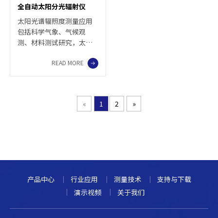
全自动太阳分光辐射仪
术，保证响应一致性将近
室检测。
100%。
太阳光谱辐照度测量应用
包括科学气象、气候观
测、材料测试研究，太阳
能电池板效率和太阳能可
READ MORE
再生能源的评价等。
«
1
2
»
产品中心
行业应用
测量技术
支持与下载
演示视频
关于我们