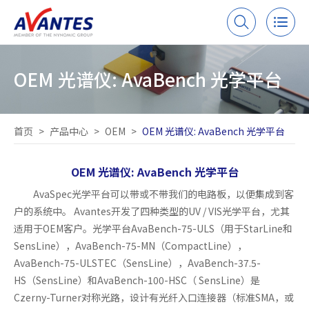
OEM 光谱仪: AvaBench 光学平台
首页
>
产品中心
>
OEM
>
OEM 光谱仪: AvaBench 光学平台
OEM 光谱仪: AvaBench 光学平台
AvaSpec光学平台可以带或不带我们的电路板，以便集成到客
户的系统中。 Avantes开发了四种类型的UV / VIS光学平台，尤其
适用于OEM客户。光学平台AvaBench-75-ULS（用于StarLine和
SensLine），AvaBench-75-MN（CompactLine），
AvaBench-75-ULSTEC（SensLine），AvaBench-37.5-
HS（SensLine）和AvaBench-100-HSC（ SensLine）是
Czerny-Turner对称光路，设计有光纤入口连接器（标准SMA，或