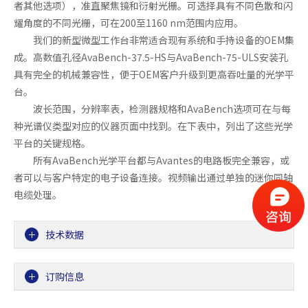
者其他选项），准直聚焦镜和衍射光栅。可选择具有不同色散和闪
耀角度的不同光栅，可在200至1160 nm范围内应用。
我们的新型微型工作台非常适合现有系统和手持设备的OEM集
成。高数值孔径AvaBench-37.5-HS与AvaBench-75-ULS安装孔
具有完全的机械兼容性，便于OEM客户升级到更高吞吐量的光学平
台。
波长范围，分辨率表，检测器规格和AvaBench选项可在与每
种光谱仪类型对应的仪器页面中找到。在下表中，列出了这些光学
平台的关键规格。
所有AvaBench光学平台都与Avantes的电路板完全兼容，或
者可以与客户特定的电子设备连接。视频输出通过单独的迷你同轴
电缆处理。
技术数据
订购信息