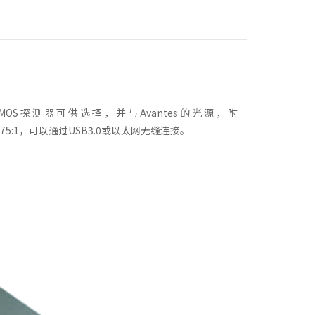
器 可 供 选 择 ， 并 与 Avantes 的 光 源 ， 附
5:1，可以通过USB3.0或以太网无缝连接。