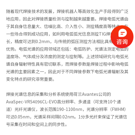
随着现代焊接技术的发展，焊接机器人等高效化生产手段得到广泛
地应用，因此对焊接质量检测与控制越来越重要。焊接电弧光谱由
于其自身信息量大、信噪比高、介入性小、测控精度高等特点，在
一些场合得到成功应用，如利用电弧弧光信息测控TIG焊电弧的弧
长，精度可达到0.2mm，与传统的弧压测控方法相比具有明显的
优势。电弧光谱的应用领域还包括：电弧防护、光谱法测定电弧的
温度场、气体成分及浓度的测定与控制等。上述领域研究与电弧光
谱自身辐射特性具有密切联系，而焊接参数是焊接过程中影响电弧
光谱的主要因素之一，因此对于不同焊接参数下电弧光谱辐射及其
变化特点的研究非常重要。
焊接光谱信息的采集和分析系统使用荷兰Avantes公司的
AvaSpec-VRS4096CL-EVO高分辨率、多通道（可支持10个通
道）光纤光谱仪，波长范围190-1100nm，光谱分辨率（FWHM）
可达0.05nm，光谱采样间隔0.02nm。1分多光纤束保证了光谱信
号采集在时间和空间上的同步性。