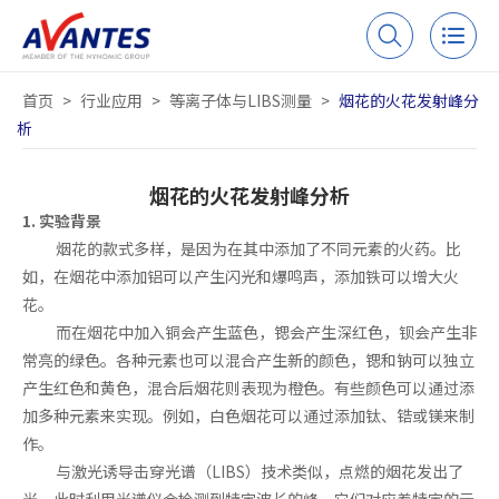
首页
>
行业应用
>
等离子体与LIBS测量
>
烟花的火花发射峰分
析
烟花的火花发射峰分析
1. 实验背景
烟花的款式多样，是因为在其中添加了不同元素的火药。比
如，在烟花中添加铝可以产生闪光和爆鸣声，添加铁可以增大火
花。
而在烟花中加入铜会产生蓝色，锶会产生深红色，钡会产生非
常亮的绿色。
各种元素也可以混合产生新的颜色，锶和钠可以独立
产生红色和黄色，混合后烟花则表现为橙色。有些颜色可以通过添
加多种元素来实现。例如，白色烟花可以通过添加钛、锆或镁来制
作。
与激光诱导击穿光谱（LIBS）技术类似，点燃的烟花发出了
光，此时利用光谱仪会检测到特定波长的峰，它们对应着特定的元