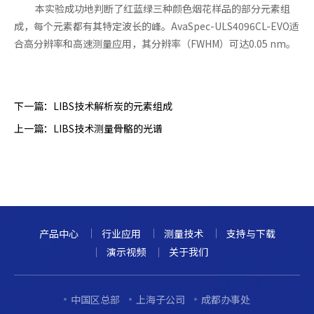
本实验成功地判断了红蓝绿三种颜色烟花样品的部分元素组
成，每个元素都有其特定波长的峰。AvaSpec-ULS4096CL-EVO
适
合高分辨率和高速测量应用，其分辨率（FWHM）可达0.05 nm。
下一篇：
LIBS技术解析炭的元素组成
上一篇：
LIBS技术测量骨骼的光谱
产品中心
行业应用
测量技术
支持与下载
演示视频
关于我们
中国区总部
上海子公司
成都办事处