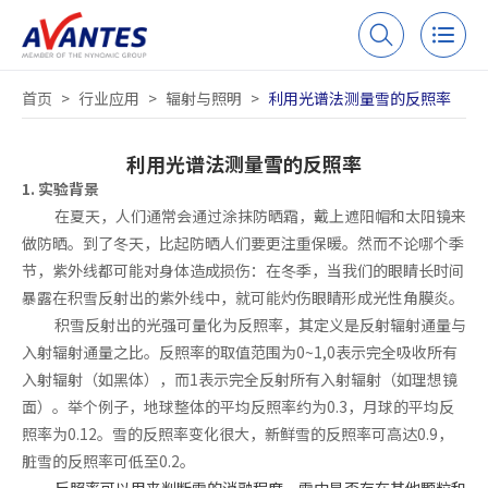
首页
>
行业应用
>
辐射与照明
>
利用光谱法测量雪的反照率
利用光谱法测量雪的反照率
1. 实验背景
在夏天，人们通常会通过涂抹防晒霜，戴上遮阳帽和太阳镜来
做防晒。到了冬天，比起防晒人们要更注重保暖。然而不论哪个季
节，紫外线都可能对身体造成损伤：在冬季，当我们的眼睛长时间
暴露在积雪反射出的紫外线中，就可能灼伤眼睛形成光性角膜炎。
积雪反射出的光强可量化为反照率，其定义是反射辐射通量与
入射辐射通量之比。反照率的取值范围为0~1,0表示完全吸收所有
入射辐射（如黑体），而1表示完全反射所有入射辐射（如理想镜
面）。举个例子，地球整体的平均反照率约为0.3，月球的平均反
照率为0.12。雪的反照率变化很大，新鲜雪的反照率可高达0.9，
脏雪的反照率可低至0.2。
反照率可以用来
判断雪的消融程度，雪中是否存在其他颗粒和