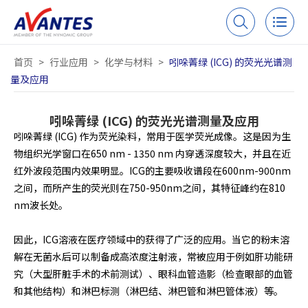
首页
>
行业应用
>
化学与材料
>
吲哚菁绿 (ICG) 的荧光光谱测
量及应用
吲哚菁绿 (ICG) 的荧光光谱测量及应用
吲哚菁绿 (ICG) 作为荧光染料，常用于医学荧光成像。这是因为生
物组织光学窗口在650 nm - 1350 nm 内穿透深度较大，并且在近
红外波段范围内效果明显。ICG的主要吸收谱段在600nm-900nm
之间，而所产生的荧光则在750-950nm之间，其特征峰约在810
nm波长处。
因此，ICG溶液在医疗领域中的获得了广泛的应用。当它的粉末溶
解在无菌水后可以制备成高浓度注射液，常被应用于例如肝功能研
究（大型肝脏手术的术前测试）、眼科血管造影（检查眼部的血管
和其他结构）和淋巴标测（淋巴结、淋巴管和淋巴管体液）等。