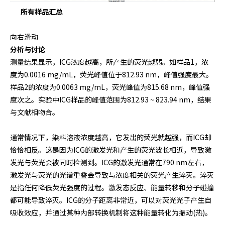
所有样品汇总
向右滑动
分析与讨论
测量结果显示，ICG浓度越高，所产生的荧光越弱。如样品1，浓
度为0.0016 mg/mL，荧光峰值位于812.93 nm，峰值强度最大。
样品2的浓度为0.0063 mg/mL，荧光峰值为815.68 nm，峰值强
度次之。实验中ICG样品的峰值范围为812.93 ~ 823.94 nm，结果
与文献相吻合。
通常情况下，染料溶液浓度越高，它发出的荧光就越强，而ICG却
恰恰相反。这是因为ICG的激发光和产生的荧光波长相近，导致激
发光与荧光会被同时检测到。ICG的激发光通常在790 nm左右，
激发光与荧光的光谱重叠会导致与浓度相关的荧光产生淬灭。淬灭
是指任何降低荧光强度的过程。激发态反应、能量转移和分子碰撞
都可能导致淬灭。ICG的分子距离非常近，可以对荧光光子产生自
吸收效应，并通过某种内部转换机制将这种能量转化为振动(热)。