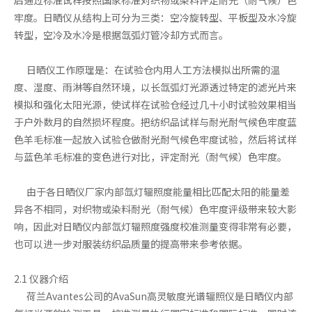
牢度。日晒仪从结构上可分为三类：空冷旋转型、平板型及水冷旋
转型，空冷及水冷是根据氙弧灯管冷却方式而言。
日晒仪工作原理是：在试验仓内用人工方法模拟出所需的温
度、湿度、雨淋等自然环境，以长氙弧灯光源透过特定的滤光片来
模拟和强化太阳光源，使试样在试验仓经过几十小时试验效果相当
于户外数月的自然损坏程度。把纺织品试样与耐光耐气候色牢度蓝
色羊毛标准一起放入试验仓做耐光耐气候色牢度试验，然后将试样
与蓝色羊毛标准的变色进行对比，评定耐光（耐气候）色牢度。
由于各日晒仪厂家内部氙灯辐照度能量相比匹配太阳的能量差
异各不相同，对织物或染料耐光（耐气候）色牢度评级带来较大影
响，因此对日晒仪内部氙灯辐照度强度校准测量变得非常有必要，
也可以进一步对服装纺织品质量的提高带来参考依据。
2.1 仪器介绍
荷兰Avantes公司的AvaSun高灵敏度光谱辐照仪是日晒仪内部