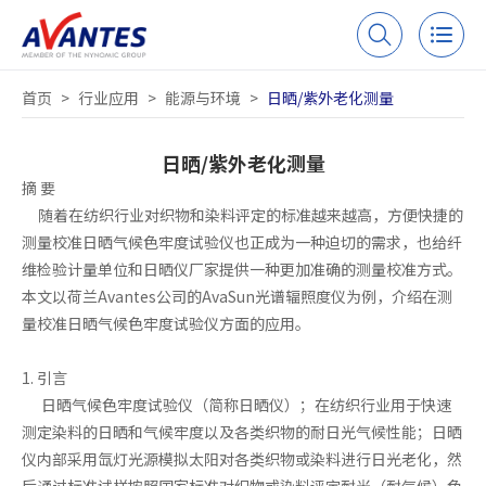
首页
>
行业应用
>
能源与环境
>
日晒/紫外老化测量
日晒/紫外老化测量
摘 要
随着在纺织行业对织物和染料评定的标准越来越高，方便快捷的
测量校准日晒气候色牢度试验仪也正成为一种迫切的需求，也给纤
维检验计量单位和日晒仪厂家提供一种更加准确的测量校准方式。
本文以荷兰Avantes公司的AvaSun光谱辐照度仪为例，介绍在测
量校准日晒气候色牢度试验仪方面的应用。
1. 引言
日晒气候色牢度试验仪（简称日晒仪）；在纺织行业用于快速
测定染料的日晒和气候牢度以及各类织物的耐日光气候性能；日晒
仪内部采用氙灯光源模拟太阳对各类织物或染料进行日光老化，然
后通过标准试样按照国家标准对织物或染料评定耐光（耐气候）色