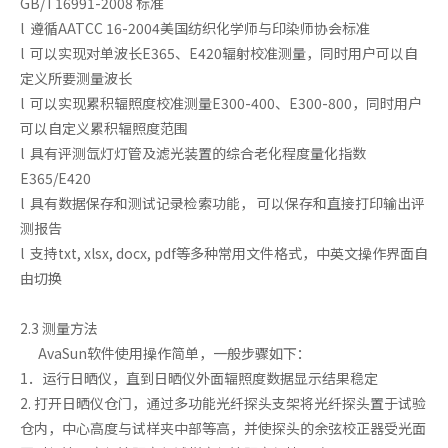
GB/T16991-2008 标准
l 遵循AATCC 16-2004美国纺织化学师与印染师协会标准
l 可以实现对单波长E365、E420辐射校准测量，同时用户可以自
定义所要测量波长
l 可以实现累积辐照度校准测量E300-400、E300-800，同时用户
可以自定义累积辐照度范围
l 具有评测氙灯灯管及滤光装置的综合老化程度量化指数
E365/E420
l 具有数据保存和测试记录检索功能， 可以保存和直接打印输出评
测报告
l 支持txt, xlsx, docx, pdf等多种常用文件格式，中英文操作界面自
由切换
2.3 测量方法
AvaSun软件使用操作简单，一般步骤如下：
1．运行日晒仪，直到日晒仪外面辐照度数据显示结果稳定
2. 打开日晒仪仓门，通过多功能光纤探头支架将光纤探头置于试验
仓内，中心高度与试样夹中部等高，并使探头的余弦校正器受光面