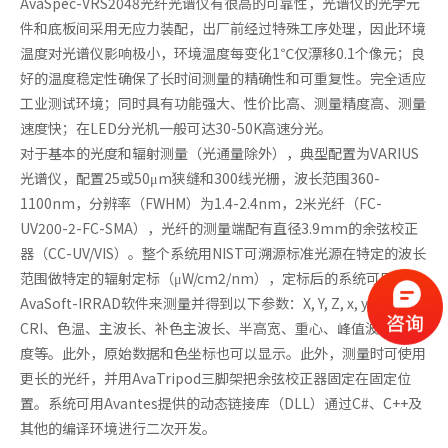
AvaSpec-VRS2048光纤光谱仪有很高的可靠性，光谱仪的光学元
件和底板间采用无应力装配，出厂前经过特殊工序处理，因此环境
温度对光谱仪影响极小，环境温度每变化1℃仅漂移0.1个像元；良
好的温度稳定性确保了长时间测量的精确性和可重复性。完全适应
工业测试环境；同时具有功能强大、性价比高、测量精度高、测量
速度快；在LED分光机一般可达30-50K高速分光。
对于基本的光度和辐射测量（光通量除外），典型配置为VARIUS
光谱仪，配置25或50μm狭缝和300线光栅，波长范围360-
1100nm，分辨率（FWHM）为1.4-2.4nm，2米光纤（FC-
UV200-2-FC-SMA），光纤的测量端配有直径3.9mm的余弦校正
器（CC-UV/VIS）。整个系统用NIST可溯源标准光源在特定的波长
范围做特定的辐射定标（μW/cm2/nm），定标后的系统可用
AvaSoft-IRRAD软件来测量并得到以下参数：X, Y, Z, x, y, z, u, v,
CRI、色温、主波长、补色主波长、半高宽、重心、峰值波长、纯
度等。此外，原始数据和色坐标也可以显示。此外，测量时可使用
更长的光纤，并用AvaTripod三脚架把余弦校正器固定在固定位
置。系统可用Avantes提供的动态链接库（DLL）通过C#、C++及
其他的编译环境进行二次开发。