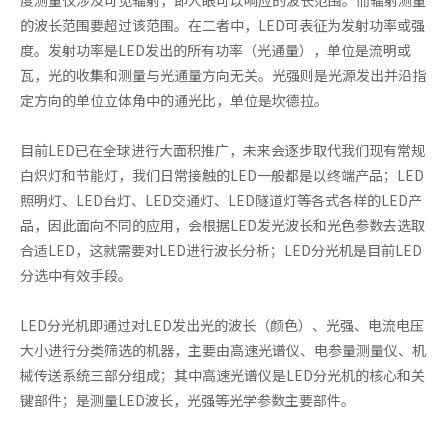
的波长范围要超过该范围。在二者中，LED可表征为发射功率或强
度。发射功率是LED发出的所有功率（光通量），单位是流明或
瓦，光的收集和测量与光通量方向无关。光强则是光源发出并沿指
定方向的单位立体角中的通光比，单位是坎德拉。
目前LED已在全球进行大面积推广，未来会逐步取代我们现有常规
白炽灯和节能灯，我们日常接触的LED一般都是以终端产品；LED
照明灯、LED台灯、LED交通灯、LED隧道灯等各式各样的LED产
品，因此面向不同的应用，会根据LED发光波长和光色参数去选取
合适LED，这就需要对LED进行波长分析；LED分光机是目前LED
分选中有效手段。
LED分光机即通过对LED发出光的波长（颜色）、光强、电流电压
大小进行分类筛选的机器，主要由高速光谱仪、电参量测量仪、机
械传送系统三部分组成；其中高速光谱仪是LED分光机的核心和关
键部件；是测量LED波长，光强等光学参数主要部件。