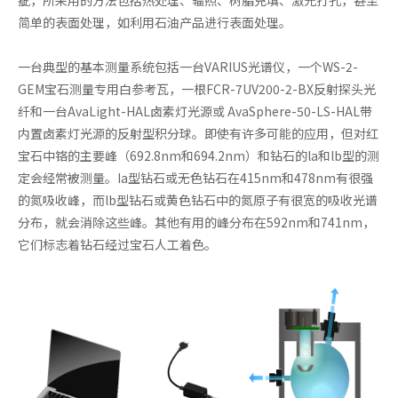
简单的表面处理，如利用石油产品进行表面处理。
一台典型的基本测量系统包括一台VARIUS光谱仪，一个WS-2-
GEM宝石测量专用白参考瓦，一根FCR-7UV200-2-BX反射探头光
纤和一台AvaLight-HAL卤素灯光源或 AvaSphere-50-LS-HAL带
内置卤素灯光源的反射型积分球。即使有许多可能的应用，但对红
宝石中铬的主要峰（692.8nm和694.2nm）和钻石的la和lb型的测
定会经常被测量。Ia型钻石或无色钻石在415nm和478nm有很强
的氮吸收峰，而lb型钻石或黄色钻石中的氮原子有很宽的吸收光谱
分布，就会消除这些峰。其他有用的峰分布在592nm和741nm，
它们标志着钻石经过宝石人工着色。