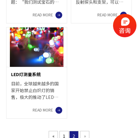
题：“我们测试宝石的哪
反射探头和支架，可以测
些光谱特征？以及是否是
量的膜层厚度从 10 nm 到
READ MORE
READ MORE
天然特征？”
50μm， 分辨率可达 1
nm，测量范围从紫外 / 可
见到近红外（200-1100
nm）。
LED灯测量系统
目前，全球越来越多的国
家开始禁止白炽灯的销
售，极大的推动了LED市
场的发展。 Avantes提供
READ MORE
经过辐射校准的光谱系
统，可以测量绝对辐射强
度及LED光源的各种发光
参数。
«
1
2
»