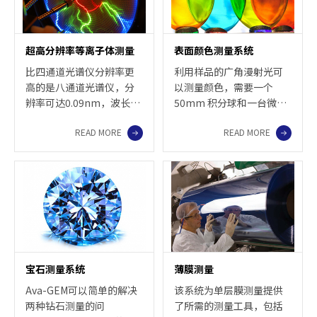
超高分辨率等离子体测量
表面颜色测量系统
比四通道光谱仪分辨率更
利用样品的广角漫射光可
高的是八通道光谱仪，分
以测量颜色，需要一个
辨率可达0.09nm，波长范
50mm 积分球和一台微型
围是200-930nm，覆盖了
光谱仪。测量不受样品镜
READ MORE
READ MORE
紫外、可见和近红外。该
面反射的影响， 测量采用
八通道光谱仪采用了19英
8°斜角（D/8 SPIN）测量
寸机架式机箱。
模式。
宝石测量系统
薄膜测量
Ava-GEM可以简单的解决
该系统为单层膜测量提供
两种钻石测量的问
了所需的测量工具，包括